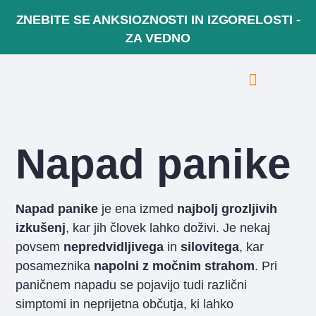
ZNEBITE SE ANKSIOZNOSTI IN IZGORELOSTI -
ZA VEDNO
BREZPLAČEN POGOVOR
VAŠE ZGODBE
Napad panike
Napad panike
je ena izmed
najbolj grozljivih
izkušenj
, kar jih človek lahko doživi. Je nekaj
povsem
nepredvidljivega
in
silovitega
, kar
posameznika
napolni z močnim
strahom
. Pri
paničnem napadu se pojavijo tudi različni
simptomi in neprijetna občutja, ki lahko