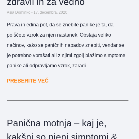
zdravil in za vedno
Asja Dominko
17. decembra, 2020
Prava in edina pot, da se znebite panike je ta, da
poiščete vzrok za njen nastanek. Obstaja veliko
načinov, kako se paničnih napadov znebiti, vendar se
je potrebno vprašati ali z njimi zgolj blažimo simptome
panike ali odpravljamo vzrok, zaradi
PREBERITE VEČ
Panična motnja – kaj je,
kakšni so njeni simptomi &