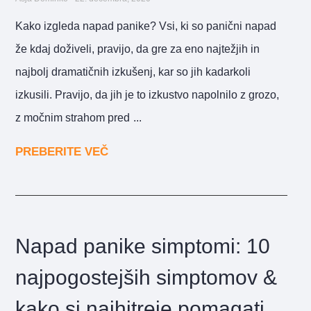
Kako izgleda napad panike? Vsi, ki so panični napad
že kdaj doživeli, pravijo, da gre za eno najtežjih in
najbolj dramatičnih izkušenj, kar so jih kadarkoli
izkusili. Pravijo, da jih je to izkustvo napolnilo z grozo,
z močnim strahom pred
PREBERITE VEČ
Napad panike simptomi: 10
najpogostejših simptomov &
kako si najhitreje pomagati