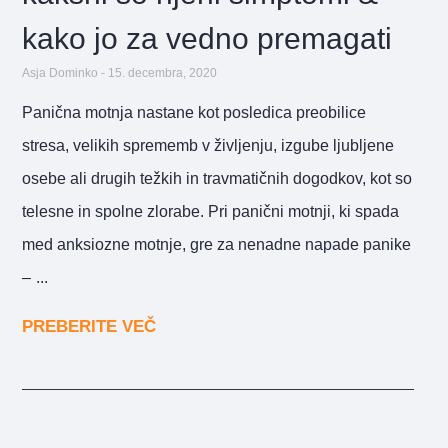
kako jo za vedno premagati
Asja Dominko
15. decembra, 2020
Panična motnja nastane kot posledica preobilice
stresa, velikih sprememb v življenju, izgube ljubljene
osebe ali drugih težkih in travmatičnih dogodkov, kot so
telesne in spolne zlorabe. Pri panični motnji, ki spada
med anksiozne motnje, gre za nenadne napade panike
–
PREBERITE VEČ