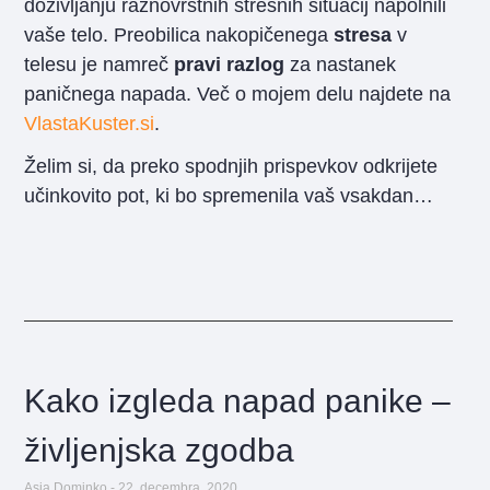
doživljanju raznovrstnih stresnih situacij napolnili
vaše telo. Preobilica nakopičenega
stresa
v
telesu je namreč
pravi razlog
za nastanek
paničnega napada. Več o mojem delu najdete na
VlastaKuster.si
.
Želim si, da preko spodnjih prispevkov odkrijete
učinkovito pot, ki bo spremenila vaš vsakdan…
Kako izgleda napad panike –
življenjska zgodba
Asja Dominko
22. decembra, 2020