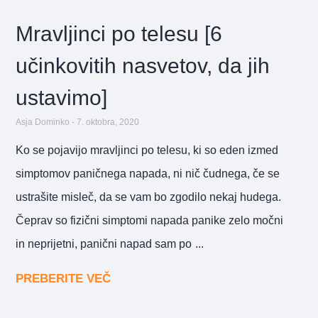
Mravljinci po telesu [6
učinkovitih nasvetov, da jih
ustavimo]
Asja Dominko
7. oktobra, 2020
Ko se pojavijo mravljinci po telesu, ki so eden izmed
simptomov paničnega napada, ni nič čudnega, če se
ustrašite misleč, da se vam bo zgodilo nekaj hudega.
Čeprav so fizični simptomi napada panike zelo močni
in neprijetni, panični napad sam po
PREBERITE VEČ