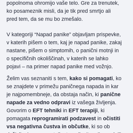
popolnoma ohromijo vaše telo. Gre za trenutek,
ko posameznik misli, da je tik pred smrtjo ali
pred tem, da se mu bo zmešalo.
V kategoriji “Napad panike” objavljam prispevke,
v katerih pišem o tem, kaj je napad panike, zakaj
nastane, pišem o simptomih, o panični motnji in
o specifičnih okoliščinah, v katerih se lahko
pojavi – na primer napad panike med vožnjo.
Želim vas seznaniti s tem,
kako si pomagati
, ko
se znajdete v primežu paničnega napada in kar
je najpomembneje, da obstaja način, ki
panične
napade za vedno odpravi
iz vašega življenja.
Govorim o
EFT tehniki
in
EFT terapiji
, ki
pomagata
reprogramirati podzavest
in
očistiti
vsa negativna čustva in občutke
, ki so ob